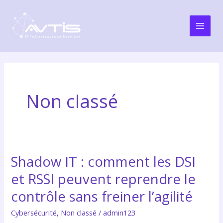
Aller
Main
au
Men
contenu
Non classé
Shadow IT : comment les DSI
Shadow
IT
et RSSI peuvent reprendre le
:
contrôle sans freiner l’agilité
comment
les
Cybersécurité
,
Non classé
/
admin123