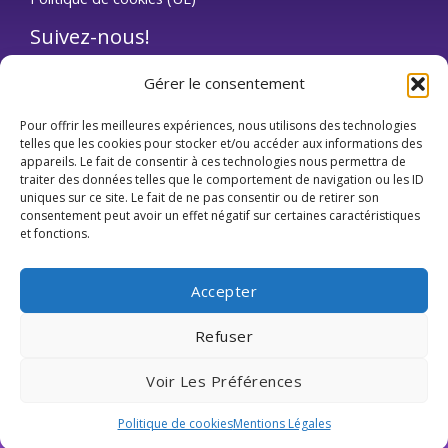
Suivez-nous!
Gérer le consentement
34 Rue Jean Jaurès, 92180, Puteaux
Téléphone : 0170600650
Pour offrir les meilleures expériences, nous utilisons des technologies
telles que les cookies pour stocker et/ou accéder aux informations des
Email: info@avtis.fr
appareils. Le fait de consentir à ces technologies nous permettra de
traiter des données telles que le comportement de navigation ou les ID
Web : https://www.avtis.fr
uniques sur ce site. Le fait de ne pas consentir ou de retirer son
consentement peut avoir un effet négatif sur certaines caractéristiques
et fonctions.
Accepter
Refuser
Copyright © 2026 AVTIS
Voir Les Préférences
Powered by AVTIS
Politique de cookies
Mentions Légales