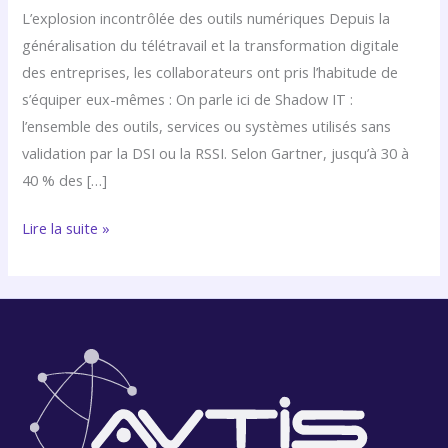
DSI
L’explosion incontrôlée des outils numériques Depuis la
et
généralisation du télétravail et la transformation digitale
RSSI
des entreprises, les collaborateurs ont pris l’habitude de
peuvent
s’équiper eux-mêmes : On parle ici de Shadow IT :
reprendre
l’ensemble des outils, services ou systèmes utilisés sans
le
validation par la DSI ou la RSSI. Selon Gartner, jusqu’à 30 à
contrôle
40 % des […]
sans
freiner
Lire la suite »
l’agilité