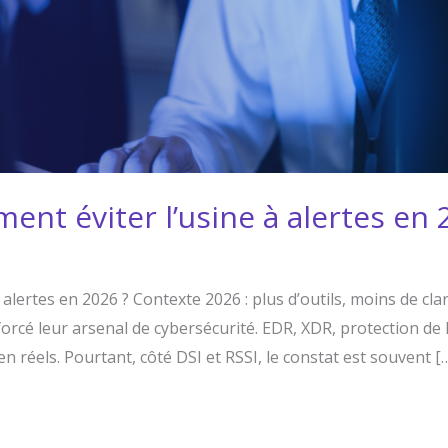
nt éviter l’usine à alertes en 
alertes en 2026 ? Contexte 2026 : plus d’outils, moins de cla
rcé leur arsenal de cybersécurité. EDR, XDR, protection de l
 réels. Pourtant, côté DSI et RSSI, le constat est souvent [