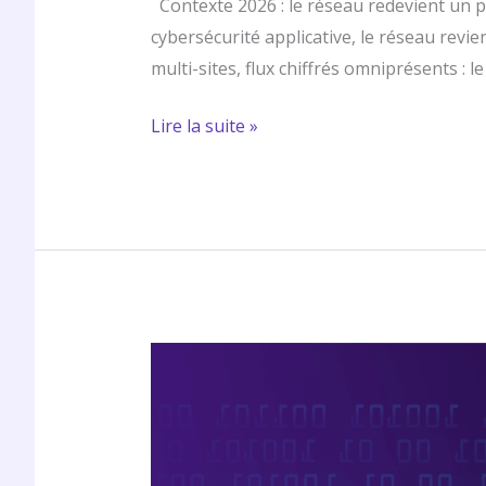
Contexte 2026 : le réseau redevient un p
cybersécurité applicative, le réseau revi
multi-sites, flux chiffrés omniprésents : 
Lire la suite »
Cybersécurité
2025
:
les
nouvelles