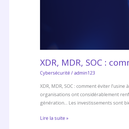
XDR, MDR, SOC : comme
Cybersécurité
/
admin123
XDR, MDR, SOC : comment éviter l’usine à 
organisations ont considérablement renfo
génération… Les investissements sont bien
Lire la suite »