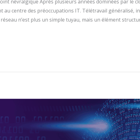
oint névralgique Après plusieurs années dominées par le clou
ent au centre des préoccupations IT. Télétravail généralisé, 
le réseau n’est plus un simple tuyau, mais un élément structu