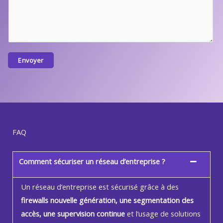
T
é
l
é
p
Envoyer
h
o
n
e
FAQ
Comment sécuriser un réseau d’entreprise ?
Un réseau d’entreprise est sécurisé grâce à des
firewalls nouvelle génération, une segmentation des
accès, une supervision continue
et l’usage de solutions