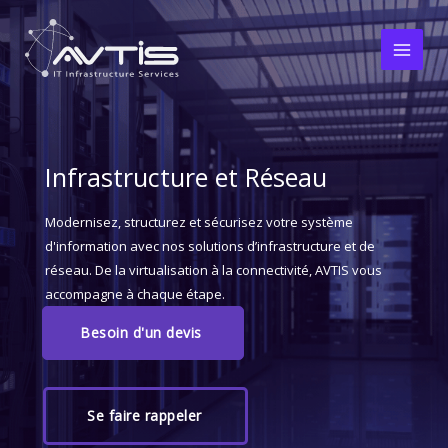
Aller
Main
au
Men
contenu
Infrastructure et Réseau
Modernisez, structurez et sécurisez votre système
d'information avec nos solutions d’infrastructure et de
réseau. De la virtualisation à la connectivité, AVTIS vous
accompagne à chaque étape.
Besoin d'un devis
Se faire rappeler