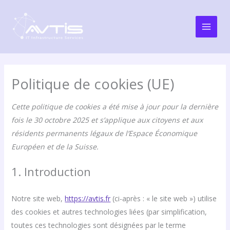
Aller
Consent
Statistiqu
Marketing
Main
to
au
Men
service
contenu
divers
Politique de cookies (UE)
Cette politique de cookies a été mise à jour pour la dernière
fois le 30 octobre 2025 et s’applique aux citoyens et aux
résidents permanents légaux de l’Espace Économique
Européen et de la Suisse.
1. Introduction
Notre site web,
https://avtis.fr
(ci-après : « le site web ») utilise
des cookies et autres technologies liées (par simplification,
toutes ces technologies sont désignées par le terme