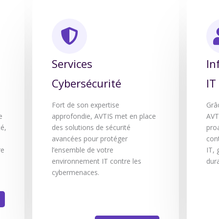
Services
In
Cybersécurité
IT
Fort de son expertise
Grâ
e
approfondie, AVTIS met en place
AVT
té,
des solutions de sécurité
pro
avancées pour protéger
cont
re
l’ensemble de votre
IT,
environnement IT contre les
dura
cybermenaces.