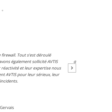
s’est déroulé
Les équipes d’AVTIS, avec lesque
 sollicité AVTIS
d’infrastructure réseau, témoignen
leur expertise nous
Leur engagement constant à offrir
eur sérieux, leur
satisfaction des ag
Di