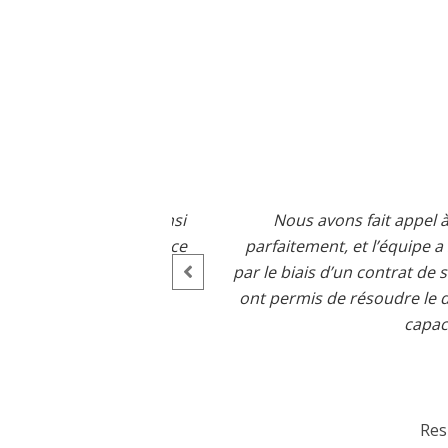
ning, ainsi
Nous avons fait appel à AVTIS pour u
 du service
parfaitement, et l’équipe a su répondre 
solutions
par le biais d’un contrat de support, pour 
ont permis de résoudre le dysfonctionne
capacité à gérer des
Responsable pôle 