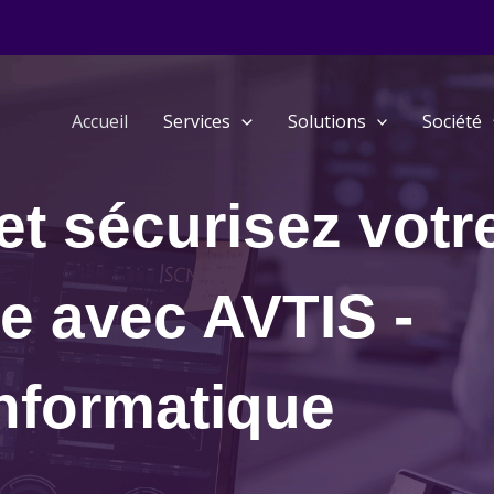
Accueil
Services
Solutions
Société
t sécurisez votr
re avec AVTIS -
informatique