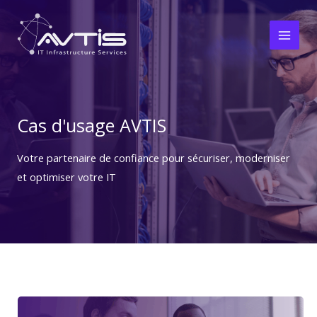
Aller
Main
au
Men
contenu
Cas d'usage AVTIS
Votre partenaire de confiance pour sécuriser, moderniser
et optimiser votre IT