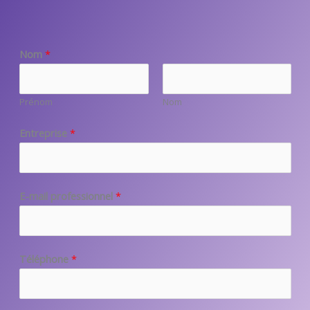
Nom
*
Prénom
Nom
Entreprise
*
E-mail professionnel
*
Téléphone
*